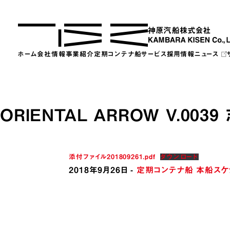
Skip
to
the
content
ホーム
会社情報
事業紹介
定期コンテナ船サービス
採用情報
ニュース
ORIENTAL ARROW V.003
添付ファイル201809261.pdf
ダウンロード
2018年9月26日
-
定期コンテナ船 本船スケ