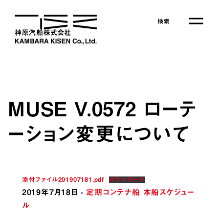
Skip
to
検索
the
content
MUSE V.0572 ローテ
ーション変更について
会社情報
添付ファイル201907181.pdf
ダウンロード
事業紹介
2019年7月18日
-
定期コンテナ船 本船スケジュー
ル
定期コンテナ船サービス