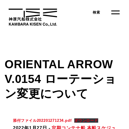
Skip
to
検索
the
content
ORIENTAL ARROW
V.0154 ローテーショ
ン変更について
会社情報
事業紹介
添付ファイル202201271234.pdf
ダウンロード
定期コンテナ船サービス
2022年1月27日
-
定期コンテナ船 本船スケジュ