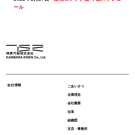
採用情報
ール
ニュース
サステナビリティ
English
会社情報
ごあいさつ
企業理念
会社概要
沿革
組織図
支店・事務所