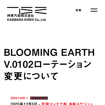
Skip
to
検索
the
content
BLOOMING EARTH
V.0102ローテーション
変更について
会社情報
事業紹介
20251205-1
ダウンロード
定期コンテナ船サービス
2025年12月5日
-
定期コンテナ船 本船スケジュー