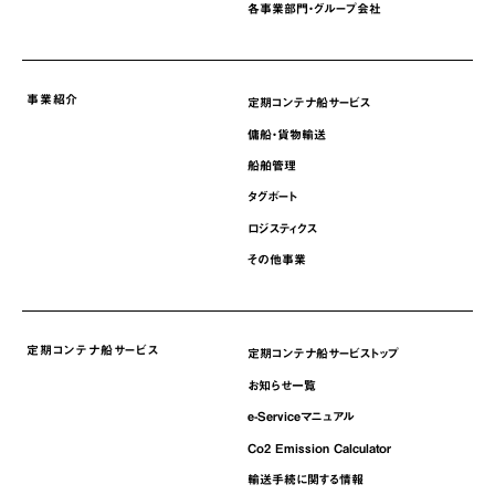
各事業部門・グループ会社
事業紹介
定期コンテナ船サービス
傭船・貨物輸送
船舶管理
タグボート
ロジスティクス
その他事業
定期コンテナ船サービス
定期コンテナ船サービストップ
お知らせ一覧
e-Serviceマニュアル
Co2 Emission Calculator
輸送手続に関する情報