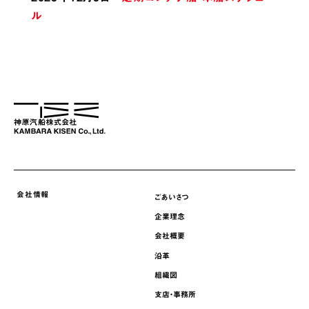
採用情報
ル
ニュース
サステナビリティ
English
会社情報
ごあいさつ
企業理念
会社概要
沿革
組織図
支店・事務所