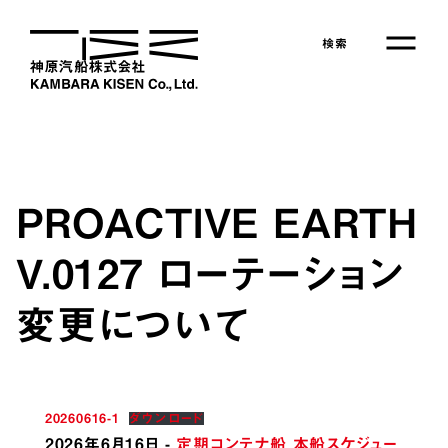
Skip
to
検索
the
content
PROACTIVE EARTH
V.0127 ローテーション
変更について
会社情報
事業紹介
20260616-1
ダウンロード
定期コンテナ船サービス
2026年6月16日
-
定期コンテナ船 本船スケジュー