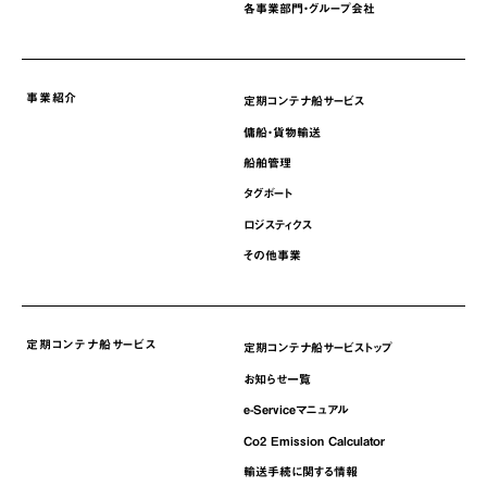
各事業部門・グループ会社
事業紹介
定期コンテナ船サービス
傭船・貨物輸送
船舶管理
タグボート
ロジスティクス
その他事業
定期コンテナ船サービス
定期コンテナ船サービストップ
お知らせ一覧
e-Serviceマニュアル
Co2 Emission Calculator
輸送手続に関する情報