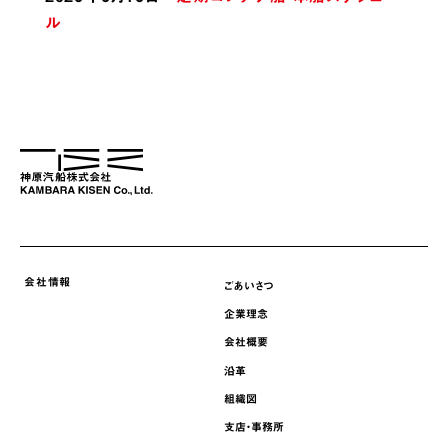
採用情報
ル
ニュース
サステナビリティ
English
会社情報
ごあいさつ
企業理念
会社概要
沿革
組織図
支店・事務所